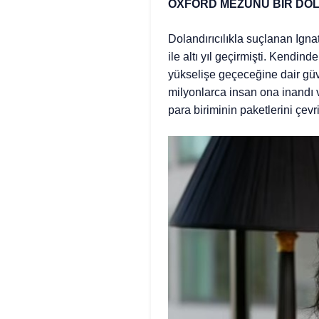
OXFORD MEZUNU BİR DOL
Dolandırıcılıkla suçlanan Ig
ile altı yıl geçirmişti. Kendin
yükselişe geçeceğine dair güv
milyonlarca insan ona inandı v
para biriminin paketlerini çevri