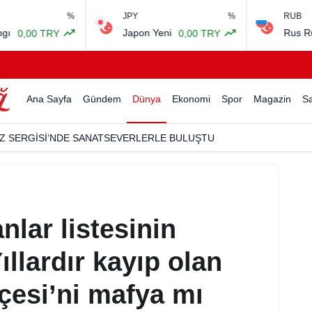
JPY
%
RUB
Japon Yeni
Rus Rublesi
0,00 TRY
0,00 TRY
Ana Sayfa
Gündem
Dünya
Ekonomi
Spor
Magazin
Sa
Z SERGİSİ’NDE SANATSEVERLERLE BULUŞTU
nlar listesinin
llardır kayıp olan
içesi’ni mafya mı