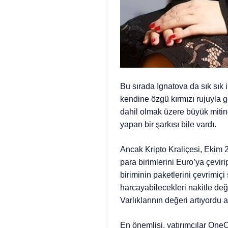
Bu sırada Ignatova da sık sık i
kendine özgü kırmızı rujuyla
dahil olmak üzere büyük miti
yapan bir şarkısı bile vardı.
Ancak Kripto Kraliçesi, Ekim 20
para birimlerini Euro’ya çevir
biriminin paketlerini çevrimiç
harcayabilecekleri nakitle de
Varlıklarının değeri artıyordu
En önemlisi, yatırımcılar One