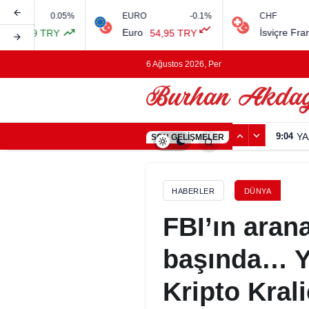
EURO
-0.1%
CHF
%
Euro
İsviçre Frangı
54,95 TRY
0,00 TRY
6 Ağustos 2026, Per
9:04
YA
SON GELIŞMELER
HABERLER
DÜNYA
FBI’ın arana
başında… Yı
Kripto Kral