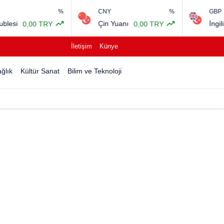
%
CNY
%
GBP
0
Çin Yuanı
İngiliz Sterlini
0,00 TRY
64,22 T
İletişim
Künye
ğlık
Kültür Sanat
Bilim ve Teknoloji