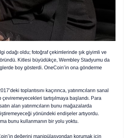
lgi odağı oldu; fotoğraf çekimlerinde şık giyimli ve
 göründü. Kitlesi büyüdükçe, Wembley Stadyumu da
nglerde boy gösterdi. OneCoin’in ona gönderme
17’deki toplantısını kaçırınca, yatırımcıların sanal
ip çeviremeyecekleri tartışılmaya başlandı. Para
i satın alan yatırımcıların bunu mağazalarda
ğiştiremeyeceği yönündeki endişeler artıyordu.
 ama bunu kullanmanın bir yolu yoktu.
Coin’in değerini manipülasyondan korumak için