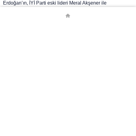
Erdoğan’ın, İYİ Parti eski lideri Meral Akşener ile
görüşeceğini açıkladı.
Altun, sosyal medya hesabından yaptığı paylaşımda
“Cumhurbaşkanımız sayın Recep Tayyip Erdoğan bugün
saat 17.00’da Cumhurbaşkanlığı Külliyesi’nde İYİ Parti eski
Genel Başkanı Sayın Meral Akşener’i kabul edecektir”
ifadelerine yer verdi.
Meral Akşener, 1 Mayıs’ta İYİ Parti Genel Başkanlığı
görevini Müsavat Dervişoğlu’na devretmişti. O günden sonra
uzun süre görüntülenmeyen Akşener’in ailesiyle birlikte
Sapanca’daki çiftlik evinde zaman geçirdiği ve cep
telefonunu kapattığı öne sürülmüştü.