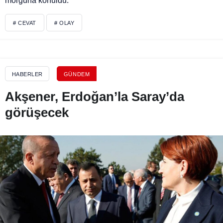
morguna konuldu.
# CEVAT
# OLAY
HABERLER
GÜNDEM
Akşener, Erdoğan’la Saray’da
görüşecek