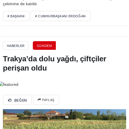
çekimine de katıldı.
# BAŞKANI
# CUMHURBAŞKANI ERDOĞAN
HABERLER
GÜNDEM
Trakya’da dolu yağdı, çiftçiler
perişan oldu
BEĞEN
PAYLAŞ