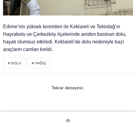
Edirne’nin yüksek kesimleri ile Kırklareli ve Tekirdağ’ın
Hayrabolu ve Çerkezköy ilçelerinde aniden bastıran dolu,
hayatı olumsuz etkiledi. Kırklareli’de dolu nedeniyle bazı
araçların camları kırıldı.
# DOLU
# YAĞIŞ
Tekrar deneyiniz.
© Telif Hakkı 2026, Tüm Hakları Saklıdır.
Borsa
Canlı Skor
Canlı Tv
Döviz Kurları
Emita
Gazete Manşetleri
Hava Durumu
Kripto Para Kurları