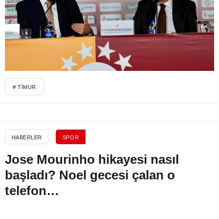
# TIMUR
HABERLER
SPOR
Jose Mourinho hikayesi nasıl
başladı? Noel gecesi çalan o
telefon…