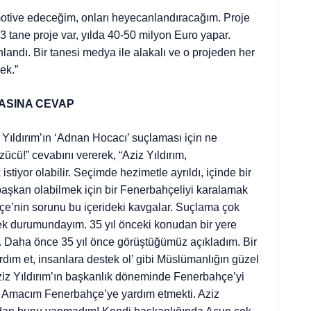
motive edeceğim, onları heyecanlandıracağım. Proje
 tane proje var, yılda 40-50 milyon Euro yapar.
andı. Bir tanesi medya ile alakalı ve o projeden her
ek.”
ASINA CEVAP
z Yıldırım’ın ‘Adnan Hocacı’ suçlaması için ne
cü!” cevabını vererek, “Aziz Yıldırım,
tiyor olabilir. Seçimde hezimetle ayrıldı, içinde bir
 başkan olabilmek için bir Fenerbahçeliyi karalamak
çe’nin sorunu bu içerideki kavgalar. Suçlama çok
ek durumundayım. 35 yıl önceki konudan bir yere
et. Daha önce 35 yıl önce görüştüğümüz açıkladım. Bir
ardım et, insanlara destek ol’ gibi Müslümanlığın güzel
ziz Yıldırım’ın başkanlık döneminde Fenerbahçe’yi
 Amacım Fenerbahçe’ye yardım etmekti. Aziz