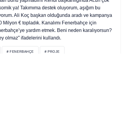
ndan bunu yapmadım! Kendi başkanlığında Acun çok
 komik ya! Takımıma destek oluyorum, aşığım bu
ıyorum. Ali Koç başkan olduğunda aradı ve kampanya
 Milyon € topladık. Kanalımı Fenerbahçe için
erbahçe’ye yardım etmek. Beni neden karalıyorsun?
 olmaz” ifadelerini kullandı.
# FENERBAHÇE
# PROJE
dır.
z Kurları
Emita
Gazete Manşetleri
Hava Durumu
Kripto Para Kurlar
Son Depremler
Trafik Durumu
Yabancı Borsa