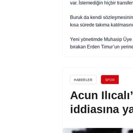
var. İstemediğin hiçbir transfe
Buruk da kendi sözleşmesinin 
kısa sürede takıma katılmasını 
Yeni yönetimde Muhasip Üye ol
bırakan Erden Timur’un yerine
HABERLER
SPOR
Acun Ilıcalı
iddiasına ya