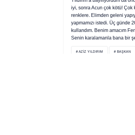
Yıldırım’a bayılıyordum da o
iyi, sonra Acun çok kötü! Çok
renklere. Elimden geleni yap
yapmamızı istedi. Üç günde 20
kullandım. Benim amacım Fen
Senin karalamanla bana bir şey
# AZIZ YILDIRIM
# BAŞKAN
© Telif Hakkı 2026, Tüm Hakları Saklı
Borsa
Canlı Skor
Canlı Tv
Dövi