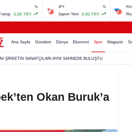
%
JPY
%
RUB
Japon Yeni
Rus Rublesi
RY
0,00 TRY
0,00
Ana Sayfa
Gündem
Dünya
Ekonomi
Spor
Magazin
Sa
NI ŞİRKETİN SANATÇILARI AYNI SAHNEDE BULUŞTU
ek’ten Okan Buruk’a