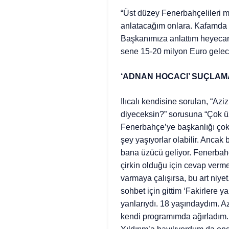
“Üst düzey Fenerbahçelileri 
anlatacağım onlara. Kafamda 3
Başkanımıza anlattım heyecanl
sene 15-20 milyon Euro gelec
‘ADNAN HOCACI’ SUÇLAM
Ilıcalı kendisine sorulan, “Azi
diyeceksin?” sorusuna “Çok üzü
Fenerbahçe’ye başkanlığı çok is
şey yaşıyorlar olabilir. Ancak
bana üzücü geliyor. Fenerbah
çirkin olduğu için cevap verm
varmaya çalışırsa, bu art niy
sohbet için gittim ‘Fakirlere y
yanlarıydı. 18 yaşındaydım. A
kendi programımda ağırladım.