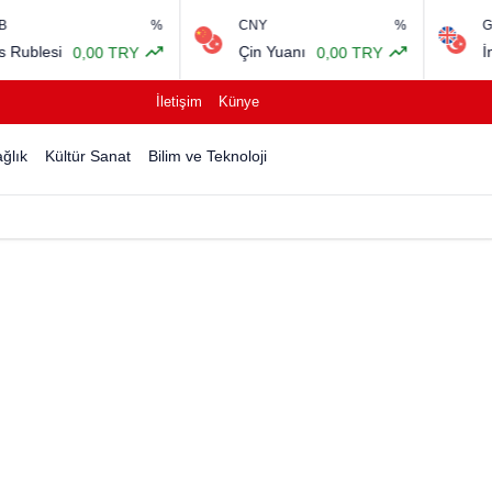
%
CNY
%
GBP
Çin Yuanı
İngiliz Sterlini
 TRY
0,00 TRY
6
İletişim
Künye
ğlık
Kültür Sanat
Bilim ve Teknoloji