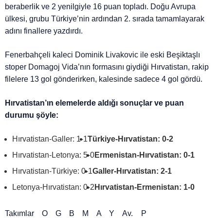
beraberlik ve 2 yenilgiyle 16 puan topladı. Doğu Avrupa
ülkesi, grubu Türkiye’nin ardından 2. sırada tamamlayarak
adını finallere yazdırdı.
Fenerbahçeli kaleci Dominik Livakovic ile eski Beşiktaşlı
stoper Domagoj Vida’nın formasını giydiği Hırvatistan, rakip
filelere 13 gol gönderirken, kalesinde sadece 4 gol gördü.
Hırvatistan’ın elemelerde aldığı sonuçlar ve puan
durumu şöyle:
Hırvatistan-Galler: 1-1
Türkiye-Hırvatistan: 0-2
Hırvatistan-Letonya: 5-0
Ermenistan-Hırvatistan: 0-1
Hırvatistan-Türkiye: 0-1
Galler-Hırvatistan: 2-1
Letonya-Hırvatistan: 0-2
Hırvatistan-Ermenistan: 1-0
Takımlar O G B M A Y Av. P