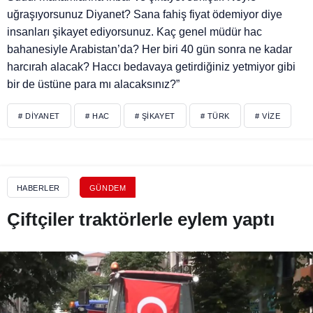
uğraşıyorsunuz Diyanet? Sana fahiş fiyat ödemiyor diye
insanları şikayet ediyorsunuz. Kaç genel müdür hac
bahanesiyle Arabistan’da? Her biri 40 gün sonra ne kadar
harcırah alacak? Haccı bedavaya getirdiğiniz yetmiyor gibi
bir de üstüne para mı alacaksınız?”
# DIYANET
# HAC
# ŞIKAYET
# TÜRK
# VIZE
HABERLER
GÜNDEM
Çiftçiler traktörlerle eylem yaptı