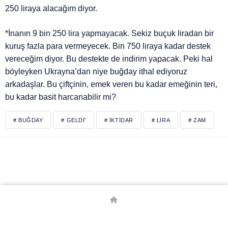
250 liraya alacağım diyor.
*İnanın 9 bin 250 lira yapmayacak. Sekiz buçuk liradan bir
kuruş fazla para vermeyecek. Bin 750 liraya kadar destek
vereceğim diyor. Bu destekte de indirim yapacak. Peki hal
böyleyken Ukrayna’dan niye buğday ithal ediyoruz
arkadaşlar. Bu çiftçinin, emek veren bu kadar emeğinin teri,
bu kadar basit harcanabilir mi?
# BUĞDAY
# GELDI'
# İKTIDAR
# LIRA
# ZAM
© Telif Hakkı 2026, Tüm Hakları Saklıdır.
Borsa
Canlı Skor
Canlı Tv
Döviz Kurları
Emita
Gazete Manşetleri
Hava Durumu
Kripto Para Kurları