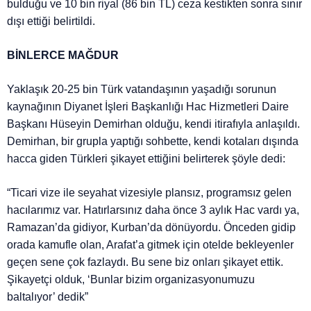
bulduğu ve 10 bin riyal (86 bin TL) ceza kestikten sonra sınır
dışı ettiği belirtildi.
BİNLERCE MAĞDUR
Yaklaşık 20-25 bin Türk vatandaşının yaşadığı sorunun
kaynağının Diyanet İşleri Başkanlığı Hac Hizmetleri Daire
Başkanı Hüseyin Demirhan olduğu, kendi itirafıyla anlaşıldı.
Demirhan, bir grupla yaptığı sohbette, kendi kotaları dışında
hacca giden Türkleri şikayet ettiğini belirterek şöyle dedi:
“Ticari vize ile seyahat vizesiyle plansız, programsız gelen
hacılarımız var. Hatırlarsınız daha önce 3 aylık Hac vardı ya,
Ramazan’da gidiyor, Kurban’da dönüyordu. Önceden gidip
orada kamufle olan, Arafat’a gitmek için otelde bekleyenler
geçen sene çok fazlaydı. Bu sene biz onları şikayet ettik.
Şikayetçi olduk, ‘Bunlar bizim organizasyonumuzu
baltalıyor’ dedik”