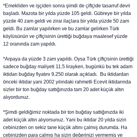
*Emekliden ve işçiden sonra şimdi de çiftçide tasarruf devri
başladı. Mazota bir yılda yüzde 105 geldi. Gübreye bir yılda
yüzde 40 zam geldi ve zirai ilaçlara bir yılda yüzde 50 zam
geldi. Bu zamlar yapılırken ve bu zamlar gelirken Türk
köylüsünün ve çiftçisinin ürettiği buğdaya maalesef yüzde
12 oranında zam yapıldı.
*Arpaya da yüzde 3 zam yapıldı. Oysa Türk çiftçisinin ürettiği
sadece buğday maliyeti 11.5 lirayken, bugünkü bu tek adam
iktidarı buğday fiyatını 9.250 olarak açıkladı. Bu iktidardan
önceki iktidar yani 2002 yılındaki rahmetli Ecevit iktidarında
sizler bir ton buğday sattığınızda tam 20 adet küçük altın
alıyordunuz.
*Şimdi geldiğimiz noktada bir ton buğday sattığınızda iki
adet küçük altın alıyorsunuz. Yani bu iktidar 20 yılda sizin
cebinizden on sekiz tane küçük altını çalmış durumda. Ha
cebinizden para çalmış ha sizin değerinizi vermemiş ve