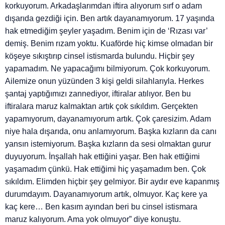
korkuyorum. Arkadaşlarımdan iftira alıyorum sırf o adam
dışarıda gezdiği için. Ben artık dayanamıyorum. 17 yaşında
hak etmediğim şeyler yaşadım. Benim için de ‘Rızası var’
demiş. Benim rızam yoktu. Kuaförde hiç kimse olmadan bir
köşeye sıkıştırıp cinsel istismarda bulundu. Hiçbir şey
yapamadım. Ne yapacağımı bilmiyorum. Çok korkuyorum.
Ailemize onun yüzünden 3 kişi geldi silahlarıyla. Herkes
şantaj yaptığımızı zannediyor, iftiralar atılıyor. Ben bu
iftiralara maruz kalmaktan artık çok sıkıldım. Gerçekten
yapamıyorum, dayanamıyorum artık. Çok çaresizim. Adam
niye hala dışarıda, onu anlamıyorum. Başka kızların da canı
yansın istemiyorum. Başka kızların da sesi olmaktan gurur
duyuyorum. İnşallah hak ettiğini yaşar. Ben hak ettiğimi
yaşamadım çünkü. Hak ettiğimi hiç yaşamadım ben. Çok
sıkıldım. Elimden hiçbir şey gelmiyor. Bir aydır eve kapanmış
durumdayım. Dayanamıyorum artık, olmuyor. Kaç kere ya
kaç kere… Ben kasım ayından beri bu cinsel istismara
maruz kalıyorum. Ama yok olmuyor” diye konuştu.