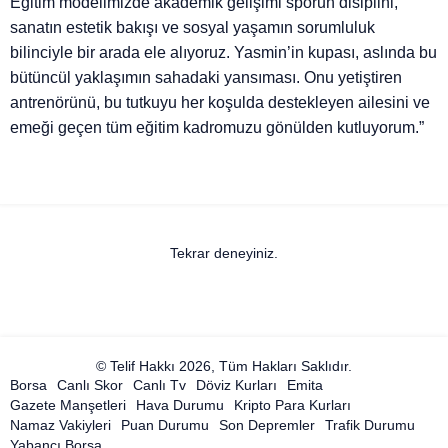
Eğitim modelimizde akademik gelişimi sporun disiplini,
sanatın estetik bakışı ve sosyal yaşamın sorumluluk
bilinciyle bir arada ele alıyoruz. Yasmin’in kupası, aslında bu
bütüncül yaklaşımın sahadaki yansıması. Onu yetiştiren
antrenörünü, bu tutkuyu her koşulda destekleyen ailesini ve
emeği geçen tüm eğitim kadromuzu gönülden kutluyorum.”
Tekrar deneyiniz.
© Telif Hakkı 2026, Tüm Hakları Saklıdır.
Borsa
Canlı Skor
Canlı Tv
Döviz Kurları
Emita
Gazete Manşetleri
Hava Durumu
Kripto Para Kurları
Namaz Vakiyleri
Puan Durumu
Son Depremler
Trafik Durumu
Yabancı Borsa