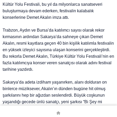
Kültür Yolu Festivali, bu yıl da milyonlarca sanatseveri
buluşturmaya devam ederken, festivalin kalabalık
konserlerine Demet Akalın imza attı.
Trabzon, Aydın ve Bursa’da katılımcı sayısı olarak rekor
kırmasının ardından Sakarya’da sahneye çıkan Demet
Akalın, resmi kayıtlara geçen 40 bin kişilik katılımla festivalin
en yüksek izleyici sayısına ulaşan konserini gerçekleştirdi.
Bu rekorla Demet Akalın, Türkiye Kültür Yolu Festivali’nin en
fazla katılımcıya konser veren sanatçısı olarak adını festival
tarihine yazdırdı.
Sakarya’da adeta izdiham yaşanırken, alanı dolduran on
binlerce müziksever, Akalın’ın dünden bugüne hit olmuş
şarkılarını hep bir ağızdan seslendirdi. Büyük coşkunun
yaşandığı gecede ünlü sanatçı, yeni şarkısı “Bi Şey mi
Dedin?”i de ilk kez sahnede canlı olarak söyledi.