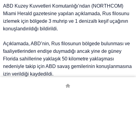
ABD Kuzey Kuvvetleri Komutanlığı’ndan (NORTHCOM)
Miami Herald gazetesine yapılan açıklamada, Rus filosunu
izlemek için bölgede 3 muhrip ve 1 denizaltı keşif uçağının
konuşlandırıldığı bildirildi.
Açıklamada, ABD’nin, Rus filosunun bölgede bulunması ve
faaliyetlerinden endişe duymadığı ancak yine de güney
Florida sahillerine yaklaşık 50 kilometre yaklaşması
nedeniyle takip için ABD savaş gemilerinin konuşlanmasına
izin verildiği kaydedildi.
NORTHCOM’un açıklamasında, “Standart prosedürlere
uygun olarak, uluslararası sularda Atlantik Okyanusu’ndan
geçen Rus gemilerini aktif olarak izliyoruz” denildi.