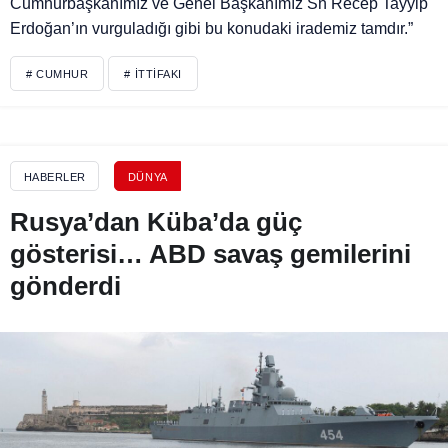
Cumhurbaşkanımız ve Genel Başkanımız Sn Recep Tayyip
Erdoğan’ın vurguladığı gibi bu konudaki irademiz tamdır.”
# CUMHUR
# İTTIFAKI
HABERLER
DÜNYA
Rusya’dan Küba’da güç
gösterisi… ABD savaş gemilerini
gönderdi