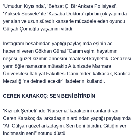
‘Umudun Kıyısında’, ‘Behzat Ç: Bir Ankara Polisiyesi’,
‘Yüksek Sosyete’ ile ‘Kasaba Doktoru’ gibi birçok yapımda
yer alan ve uzun süredir kanserle mücadele eden oyuncu
Gülşah Çomoğlu yaşamını yitirdi.
Instagram hesabından yaptığı paylaşımda eşinin acı
haberini veren Gökhan Günal “Canım eşim, hayatımın
neşesi, güzel kızımın annesini maalesef kaybettik. Cenazesi
yarın öğle namazına müteakip Altunizade Marmara
Üniversitesi İlahiyat Fakültesi Camii’nden kalkacak, Kanlıca
Mezarlığı’na defnedilecektir” ifadelerini kullandı.
CEREN KARAKOÇ: SEN BENİ BİTİRDİN
‘Kızılcık Şerbeti’nde ‘Nursema’ karakterini canlandıran
Ceren Karakoç da arkadaşının ardından yaptığı paylaşımda
“Ah Gülşah güzel arkadaşım. Sen beni bitirdin. Gittiğin yer
incitmesin seni” notunu düştü.