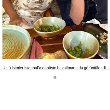
Ünlü isimler İstanbul’a dönüşte havalimanında görüntülendi.
Aşk haberleri hakkındaki sorulara cevap veren
Bursin,”Hadise benim arkadaşım. Yan yana olduk diye illa
sevgili olacağız diye bir şey yok arkadaşlar” dedi.
Hadise ise yöneltilen sorulara cevap vermedi.
# HADISE