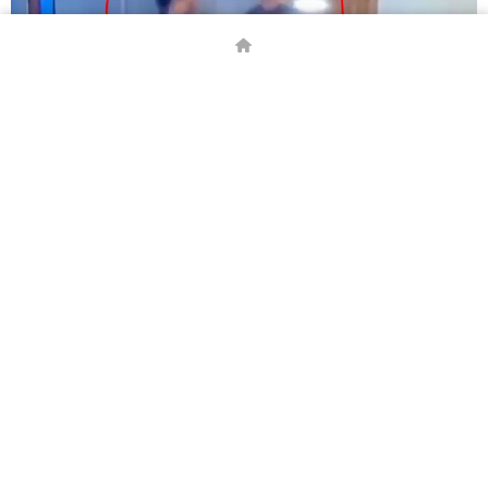
“KAVGA ETMESİNLER DİYE TOKAT ATTIM”
Muhabirlerin telefonla ulaştığı İmam İ.İ., çocukların o dönem
1 hafta boyunca kavga ettiklerini, yine kavga ettiklerini
duyunca bir daha kavga etmemeleri için kendilerini uyarıp,
tokat attığını belirterek, “Çocukların kavga ettiğini duydum.
Uyarı amaçlı, bir daha kavga etmemeleri için ikisine de tokat
attım. Onları barıştırdım. Şimdi ağabey-kardeş olmuşlar. Biri
21 yaşında, biri de 17 yaşında. Hala bizim öğrencilerimizler.
Şikayet konusu da olmamış. Ne aileleri ne de kendilerinden