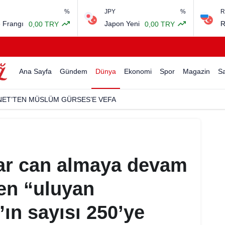
%
JPY
%
RUB
ı
Japon Yeni
Rus Rubl
0,00 TRY
0,00 TRY
Ana Sayfa
Gündem
Dünya
Ekonomi
Spor
Magazin
Sa
NET’TEN MÜSLÜM GÜRSES’E VEFA
lar can almaya devam
en “uluyan
n sayısı 250’ye