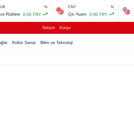
%
CNY
%
GBP
esi
Çin Yuanı
İngiliz 
0,00 TRY
0,00 TRY
İletişim
Künye
ğlık
Kültür Sanat
Bilim ve Teknoloji