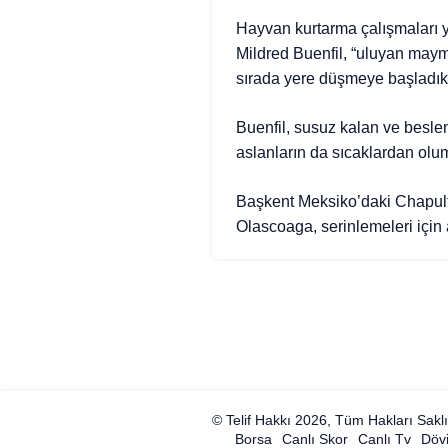
Hayvan kurtarma çalışmaları y
Mildred Buenfil, “uluyan maymu
sırada yere düşmeye başladıklar
Buenfil, susuz kalan ve beslen
aslanların da sıcaklardan olums
Başkent Meksiko’daki Chapult
Olascoaga, serinlemeleri için 
© Telif Hakkı 2026, Tüm Hakları Saklı
Borsa
Canlı Skor
Canlı Tv
Dövi