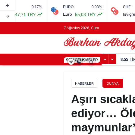
0.17%
EURO
0.03%
CHF
Euro
İsviçre Frang
47,71 TRY
55,03 TRY
7 Ağustos 2026, Cum
8:55
Lİ
SON GELIŞMELER
HABERLER
DÜNYA
Aşırı sıcak
ediyor… Öl
maymunlar”ı