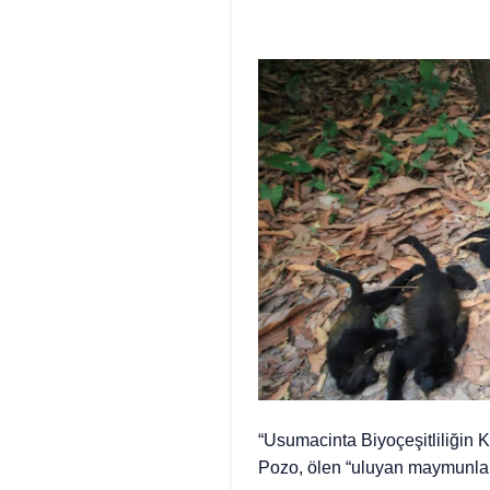
“Usumacinta Biyoçeşitliliğin K
Pozo, ölen “uluyan maymunlar”ı