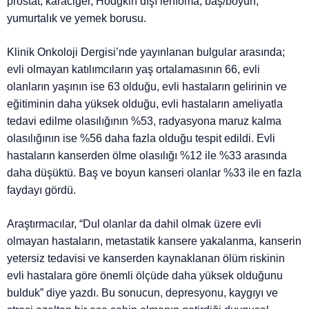
prostat, karaciğer, Hodgkin dışı lenfoma, baş/boyun,
yumurtalık ve yemek borusu.
Klinik Onkoloji Dergisi’nde yayınlanan bulgular arasında;
evli olmayan katılımcıların yaş ortalamasının 66, evli
olanların yaşının ise 63 olduğu, evli hastaların gelirinin ve
eğitiminin daha yüksek olduğu, evli hastaların ameliyatla
tedavi edilme olasılığının %53, radyasyona maruz kalma
olasılığının ise %56 daha fazla olduğu tespit edildi. Evli
hastaların kanserden ölme olasılığı %12 ile %33 arasında
daha düşüktü. Baş ve boyun kanseri olanlar %33 ile en fazla
faydayı gördü.
Araştırmacılar, “Dul olanlar da dahil olmak üzere evli
olmayan hastaların, metastatik kansere yakalanma, kanserin
yetersiz tedavisi ve kanserden kaynaklanan ölüm riskinin
evli hastalara göre önemli ölçüde daha yüksek olduğunu
bulduk” diye yazdı. Bu sonucun, depresyonu, kaygıyı ve