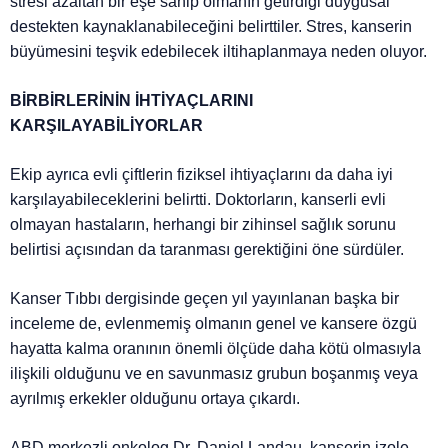
stresi azaltan bir eşe sahip olmanın getirdiği duygusal
destekten kaynaklanabileceğini belirttiler. Stres, kanserin
büyümesini teşvik edebilecek iltihaplanmaya neden oluyor.
BİRBİRLERİNİN İHTİYAÇLARINI
KARŞILAYABİLİYORLAR
Ekip ayrıca evli çiftlerin fiziksel ihtiyaçlarını da daha iyi
karşılayabileceklerini belirtti. Doktorların, kanserli evli
olmayan hastaların, herhangi bir zihinsel sağlık sorunu
belirtisi açısından da taranması gerektiğini öne sürdüler.
Kanser Tıbbı dergisinde geçen yıl yayınlanan başka bir
inceleme de, evlenmemiş olmanın genel ve kansere özgü
hayatta kalma oranının önemli ölçüde daha kötü olmasıyla
ilişkili olduğunu ve en savunmasız grubun boşanmış veya
ayrılmış erkekler olduğunu ortaya çıkardı.
ABD merkezli onkolog Dr. Daniel Landau, kanserin izole