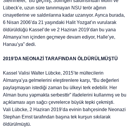
Steinmeier, “Bu geçmiş, Solingen saldırısından Mölln ve
Lübeck’e, uzun süre tanınmayan NSU terör ağının
cinayetlerine ve saldırılarına kadar uzanıyor. Ayrıca burada,
6 Nisan 2006’da 21 yaşındaki Halit Yozgat’ın vurularak
öldürüldüğü Kassel’de ve 2 Haziran 2019’dan bu yana
Almanya’nın içinden geçmeye devam ediyor, Halle’ye,
Hanau’ya” dedi.
2019’DA NEONAZİ TARAFINDAN ÖLDÜRÜLMÜŞTÜ
Kassel Valisi Walter Lübcke, 2015’te mültecilerin
Almanya’ya gelmelerini eleştirenlere karşı, “Bu değerleri
paylaşmayan istediği zaman bu ülkeyi terk edebilir. Her
Alman bunu yapmakta serbesttir” ifadelerini kullanmış ve bu
açıklaması aşırı sağcı çevrelerce büyük tepki çekmişti.
Vali Lübcke, 2 Haziran 2019’da evinin bahçesinde Neonazi
Stephan Ernst tarafından başına tek kurşun sıkılarak
öldürülmüştü.