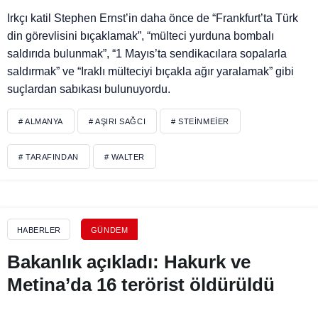
Irkçı katil Stephen Ernst’in daha önce de “Frankfurt’ta Türk
din görevlisini bıçaklamak”, “mülteci yurduna bombalı
saldırıda bulunmak”, “1 Mayıs’ta sendikacılara sopalarla
saldırmak” ve “Iraklı mülteciyi bıçakla ağır yaralamak” gibi
suçlardan sabıkası bulunuyordu.
# ALMANYA
# AŞIRI SAĞCI
# STEINMEIER
# TARAFINDAN
# WALTER
HABERLER
GÜNDEM
Bakanlık açıkladı: Hakurk ve
Metina’da 16 terörist öldürüldü