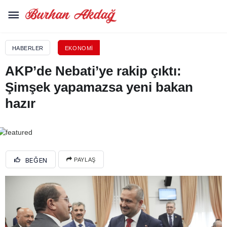
HABERLER
EKONOMI
AKP’de Nebati’ye rakip çıktı:
Şimşek yapamazsa yeni bakan
hazır
BEĞEN
PAYLAŞ