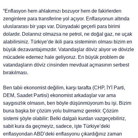
“Enflasyon hem ahlakımızı bozuyor hem de fakirlerden
zenginlere para transferine yol açıyor. Enflasyonun altında
uluslararası bir yapı var. Dünyadaki geçerli para birimi
dolardır. Dolarınız olmazsa ne petrol, ne doğal gaz, ne uçak
alabilirsiniz. Türkiye’de ikili para sisteminin olması bizim en
büyük dezavantajımızdır. Vatandaşlar döviz alıyor ve dövizle
mücadele edemez hale geliyoruz. En büyük problem de
vatandaşların döviz cinsinden mevduat açmasının serbest
bırakılması.
Ben tabii ekonomist değilim, karşı tarafta (CHP, İYİ Parti,
DEM, Saadet Partisi) ekonomist arkadaşlar var ama
saygısızlık olmasın, ben böyle düşünmüyorum bu işi. Bizim
buna başka bir çözüm yolu bulmamız gerekir. Çözüm
sistemi şöyle olabilir: Belki dalgalı kurdan vazgeçebiliriz,
sabit kura da geçmeyiz, sadece, işte Türkiye’deki
enflasyondan ABD’deki enflasyonu çıkardığınız zaman