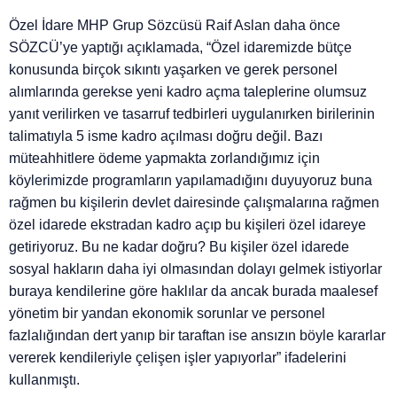
Özel İdare MHP Grup Sözcüsü Raif Aslan daha önce
SÖZCÜ’ye yaptığı açıklamada, “Özel idaremizde bütçe
konusunda birçok sıkıntı yaşarken ve gerek personel
alımlarında gerekse yeni kadro açma taleplerine olumsuz
yanıt verilirken ve tasarruf tedbirleri uygulanırken birilerinin
talimatıyla 5 isme kadro açılması doğru değil. Bazı
müteahhitlere ödeme yapmakta zorlandığımız için
köylerimizde programların yapılamadığını duyuyoruz buna
rağmen bu kişilerin devlet dairesinde çalışmalarına rağmen
özel idarede ekstradan kadro açıp bu kişileri özel idareye
getiriyoruz. Bu ne kadar doğru? Bu kişiler özel idarede
sosyal hakların daha iyi olmasından dolayı gelmek istiyorlar
buraya kendilerine göre haklılar da ancak burada maalesef
yönetim bir yandan ekonomik sorunlar ve personel
fazlalığından dert yanıp bir taraftan ise ansızın böyle kararlar
vererek kendileriyle çelişen işler yapıyorlar” ifadelerini
kullanmıştı.