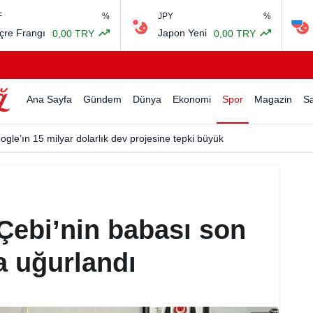
%
JPY
%
RUB
angı
Japon Yeni
Rus R
0,00 TRY
0,00 TRY
Ana Sayfa
Gündem
Dünya
Ekonomi
Spor
Magazin
Sa
ogle’ın 15 milyar dolarlık dev projesine tepki büyük
Çebi’nin babası son
a uğurlandı