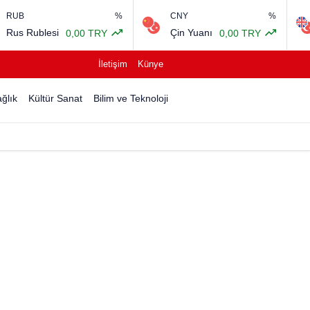
%
CNY
%
GBP
ublesi
Çin Yuanı
İngi
0,00 TRY
0,00 TRY
İletişim
Künye
ğlık
Kültür Sanat
Bilim ve Teknoloji