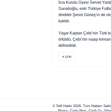
İcra Kurulu Üyesi Servet Yard
Sarıalioğlu, eski Türkiye Fut
direktör Şenol Güneş’in de ol
katıldı.
Yaşar Kaptan Çebi’nin Türk ba
örtüldü. Çebi’nin naaşı kılın
defnedildi.
# ÇEBI
© Telif Hakkı 2026, Tüm Hakları Saklı
Borsa
Canlı Skor
Canlı Tv
Dövi