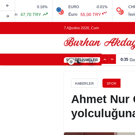
0.16%
EURO
-0.01%
CHF
rı
Euro
İsviçre Fr
47,70 TRY
55,00 TRY
7 Ağustos 2026, Cum
0:35
Go
SON GELIŞMELER
HABERLER
SPOR
Ahmet Nur 
yolculuğun