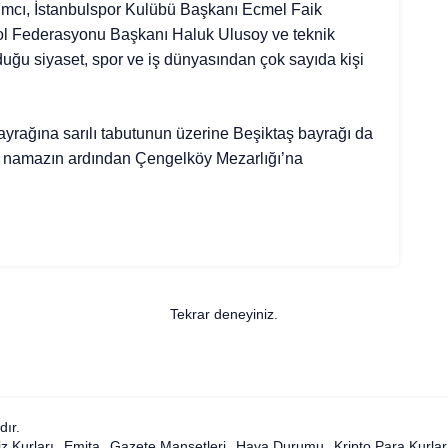
ımcı, İstanbulspor Kulübü Başkanı Ecmel Faik
bol Federasyonu Başkanı Haluk Ulusoy ve teknik
duğu siyaset, spor ve iş dünyasından çok sayıda kişi
yrağına sarılı tabutunun üzerine Beşiktaş bayrağı da
an namazın ardından Çengelköy Mezarlığı’na
Tekrar deneyiniz.
dır.
z Kurları
Emita
Gazete Manşetleri
Hava Durumu
Kripto Para Kurlar