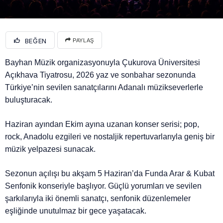
BEĞEN
PAYLAŞ
Bayhan Müzik organizasyonuyla Çukurova Üniversitesi
Açıkhava Tiyatrosu, 2026 yaz ve sonbahar sezonunda
Türkiye’nin sevilen sanatçılarını Adanalı müzikseverlerle
buluşturacak.
Haziran ayından Ekim ayına uzanan konser serisi; pop,
rock, Anadolu ezgileri ve nostaljik repertuvarlarıyla geniş bir
müzik yelpazesi sunacak.
Sezonun açılışı bu akşam 5 Haziran’da Funda Arar & Kubat
Senfonik konseriyle başlıyor. Güçlü yorumları ve sevilen
şarkılarıyla iki önemli sanatçı, senfonik düzenlemeler
eşliğinde unutulmaz bir gece yaşatacak.