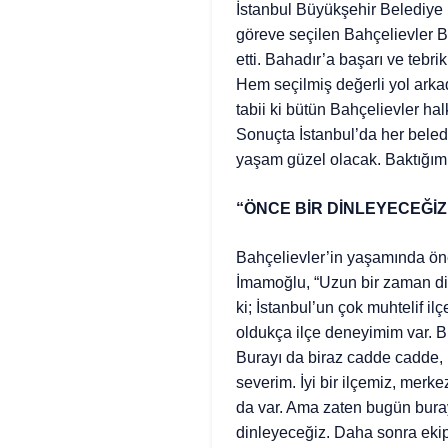
İstanbul Büyükşehir Belediye 
göreve seçilen Bahçelievler 
etti. Bahadır’a başarı ve tebri
Hem seçilmiş değerli yol arka
tabii ki bütün Bahçelievler ha
Sonuçta İstanbul’da her belediy
yaşam güzel olacak. Baktığım
“ÖNCE BİR DİNLEYECEĞİZ
Bahçelievler’in yaşamında öne
İmamoğlu, “Uzun bir zaman dil
ki; İstanbul’un çok muhtelif 
oldukça ilçe deneyimim var. Bu
Burayı da biraz cadde cadde,
severim. İyi bir ilçemiz, merkez
da var. Ama zaten bugün buray
dinleyeceğiz. Daha sonra ekip