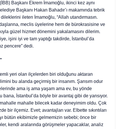
(İBB) Başkanı Ekrem İmamoğlu, ikinci kez aynı
Belediye Başkanı Hakan Bahadır’ı makamında tebrik
k dileklerini ileten İmamoğlu, “Allah utandırmasın.
daşlarına, meclis üyelerine hem de bürokrasisine ve
lkıyla güzel hizmet dönemini yakalamasını dilerim.
e, işini iyi ve tam yaptığı takdirde, İstanbul’da
ız pencere” dedi.
”
mli yeri olan ilçelerden biri olduğunu aktaran
imini bu alanda geçirmiş bir insanım. Şansım odur
ilçelerinde ama iş ama yaşam ama ev, bu yönde
 bana, İstanbul’da böyle bir avantaj gibi de yansıyor.
 mahalle mahalle bilecek kadar deneyimim oldu. Çok
de bir ilçemiz. Evet; avantajları var. Elbette sıkıntıları
ı bütün ekibimizle gelmemizin sebebi; önce bir
ler, kendi aralarında görüşmeler yapacaklar, analiz