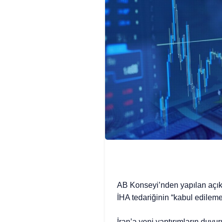
AB Konseyi’nden yapılan açıkl
İHA tedariğinin “kabul edileme
İran’a yeni yaptırımların duy