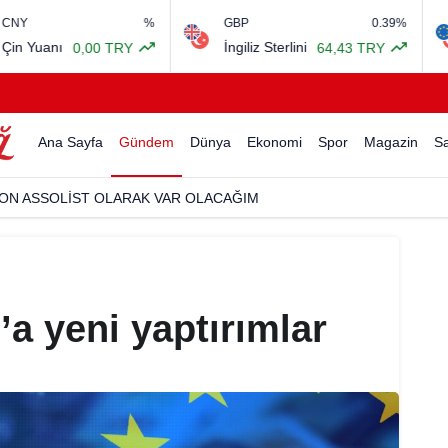
%
GBP
0.39%
EURO/USD
İngiliz Sterlini
Euro Amerika
 TRY
64,43 TRY
Ana Sayfa
Gündem
Dünya
Ekonomi
Spor
Magazin
Sa
ON ASSOLİST OLARAK VAR OLACAĞIM
’a yeni yaptırımlar