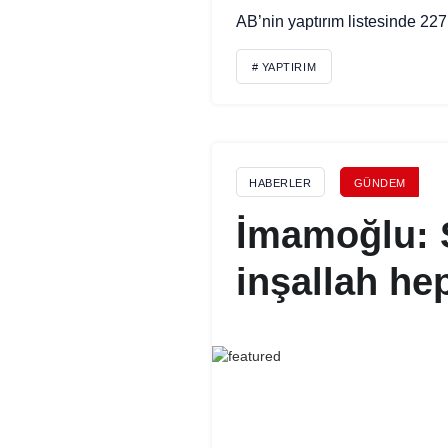
AB’nin yaptırım listesinde 227 
# YAPTIRIM
HABERLER
GÜNDEM
İmamoğlu: S
inşallah hep