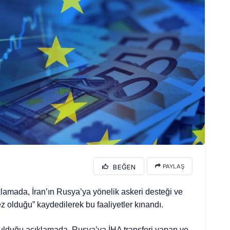
BEĞEN
PAYLAŞ
amada, İran’ın Rusya’ya yönelik askeri desteği ve
z olduğu” kaydedilerek bu faaliyetler kınandı.
urulduğu açıklamada, Rusya’ya İHA transferi yapan ve