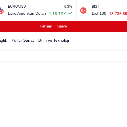
0.3%
BIST
-0.45%
n Doları
Bist 100
1,16 TRY
13.736,89 TRY
İletişim
Künye
ğlık
Kültür Sanat
Bilim ve Teknoloji