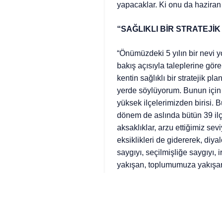
yapacaklar. Ki onu da haziran 
“SAĞLIKLI BİR STRATEJİK
“Önümüzdeki 5 yılın bir nevi y
bakış açısıyla taleplerine gör
kentin sağlıklı bir stratejik 
yerde söylüyorum. Bunun için
yüksek ilçelerimizden birisi. B
dönem de aslında bütün 39 ilç
aksaklıklar, arzu ettiğimiz se
eksiklikleri de gidererek, diy
saygıyı, seçilmişliğe saygıyı, 
yakışan, toplumumuza yakışan 
Başkanımıza başarılar dilerim.
olsun” ifadelerini kullandı.
“BİZ, BAŞARILI OLMASINI 