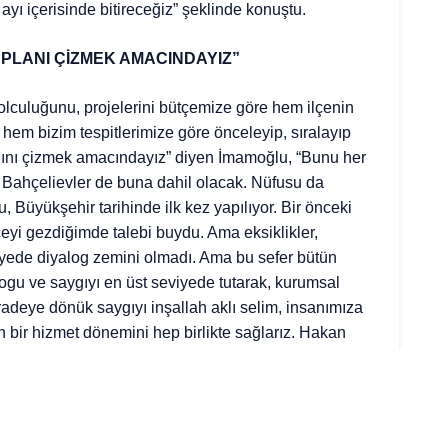
ayı içerisinde bitireceğiz” şeklinde konuştu.
 PLANI ÇİZMEK AMACINDAYIZ”
olculuğunu, projelerini bütçemize göre hem ilçenin
e hem bizim tespitlerimize göre önceleyip, sıralayıp
planını çizmek amacındayız” diyen İmamoğlu, “Bunu her
 Bahçelievler de buna dahil olacak. Nüfusu da
u, Büyükşehir tarihinde ilk kez yapılıyor. Bir önceki
eyi gezdiğimde talebi buydu. Ama eksiklikler,
viyede diyalog zemini olmadı. Ama bu sefer bütün
alogu ve saygıyı en üst seviyede tutarak, kurumsal
iradeye dönük saygıyı inşallah aklı selim, insanımıza
bir hizmet dönemini hep birlikte sağlarız. Hakan
 Yolu açık olsun. Bahçelievler’de de güzel hizmetler
İSTERİZ; O DA BİZİM BAŞARILI OLMAMIZI İSTER”