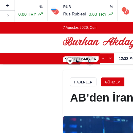
%
RUB
%
CNY
Rus Rublesi
Çin Yuanı
TRY
0,00 TRY
0,00
7 Ağustos 2026, Cum
12:32
S
SON GELIŞMELER
HABERLER
GÜNDEM
AB’den İran