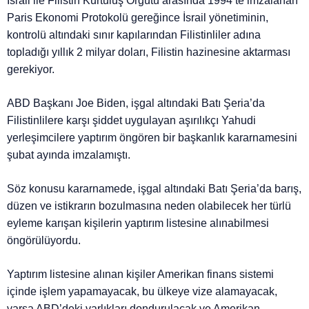
İsrail ile Filistin Kurtuluş Örgütü arasında 1994’te imzalanan
Paris Ekonomi Protokolü gereğince İsrail yönetiminin,
kontrolü altındaki sınır kapılarından Filistinliler adına
topladığı yıllık 2 milyar doları, Filistin hazinesine aktarması
gerekiyor.
ABD Başkanı Joe Biden, işgal altındaki Batı Şeria’da
Filistinlilere karşı şiddet uygulayan aşırılıkçı Yahudi
yerleşimcilere yaptırım öngören bir başkanlık kararnamesini
şubat ayında imzalamıştı.
Söz konusu kararnamede, işgal altındaki Batı Şeria’da barış,
düzen ve istikrarın bozulmasına neden olabilecek her türlü
eyleme karışan kişilerin yaptırım listesine alınabilmesi
öngörülüyordu.
Yaptırım listesine alınan kişiler Amerikan finans sistemi
içinde işlem yapamayacak, bu ülkeye vize alamayacak,
varsa ABD’deki varlıkları dondurulacak ve Amerikan