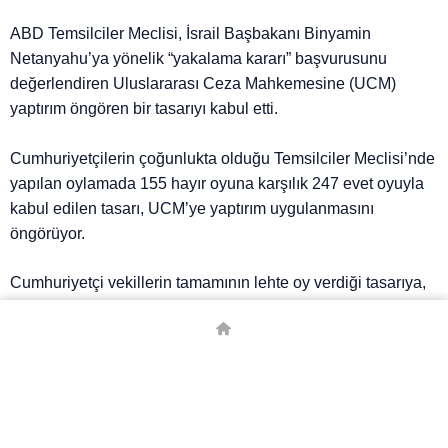
ABD Temsilciler Meclisi, İsrail Başbakanı Binyamin
Netanyahu’ya yönelik “yakalama kararı” başvurusunu
değerlendiren Uluslararası Ceza Mahkemesine (UCM)
yaptırım öngören bir tasarıyı kabul etti.
Cumhuriyetçilerin çoğunlukta olduğu Temsilciler Meclisi’nde
yapılan oylamada 155 hayır oyuna karşılık 247 evet oyuyla
kabul edilen tasarı, UCM’ye yaptırım uygulanmasını
öngörüyor.
Cumhuriyetçi vekillerin tamamının lehte oy verdiği tasarıya,
42 Demokrat temsilcinin de evet oyu vermesi dikkat
çekerken, tasarıya hayır oyu veren Demokratlar, UCM’ye
yaptırım adımının yanlış bir yaklaşım olduğunu vurguladı.
Demokratların çoğunluğu elinde tuttuğu Senato’ya
gönderilecek olan tasarının yasalaşması için hem Senato’da