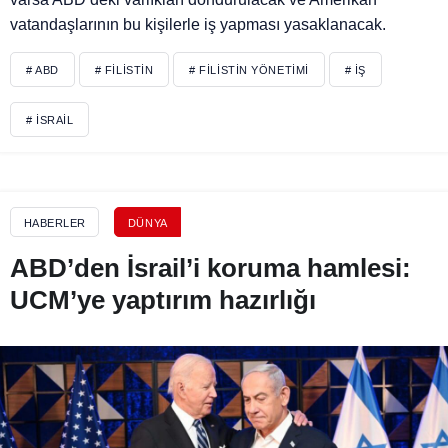
vatandaşlarının bu kişilerle iş yapması yasaklanacak.
# ABD
# FILISTIN
# FILISTIN YÖNETIMI
# İŞ
# İSRAIL
HABERLER
DÜNYA
ABD’den İsrail’i koruma hamlesi:
UCM’ye yaptırım hazırlığı