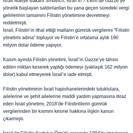
İsrail Maliye Bakanı Smotrich, İsrail’in 7 Ekim’de Gazze’ye
yönelik başlayan saldırılardan bu yana geçen süredeki vergi
gelirlerinin tamamını Filistin yönetimine devretmeyi
reddetmişti.
İsrail, Filistin’in ithal ettiği malların gümrük vergilerini “Filistin
yönetimi adına” topluyor ve Filistin’e ortalama aylık 190
milyon dolar ödeme yapıyor.
Kasım ayında Filistin yönetimi, İsrail’in Gazze’ye tahsis
edilen miktarı keserek yaptığı ödemeyi (yaklaşık 162 milyon
dolar) kabul etmeyerek İsrail’e iade etmişti.
Filistin yönetiminin İsrail hapishanelerindeki tutuklulara,
ailelerine ve şehit ailelerine maddi yardım yapmasına itiraz
eden İsrail yönetimi, 2018’de Filistinlilerin gümrük
vergilerinden bir kısmını kesme hakkına ilişkin kanun
çıkarmıştı.