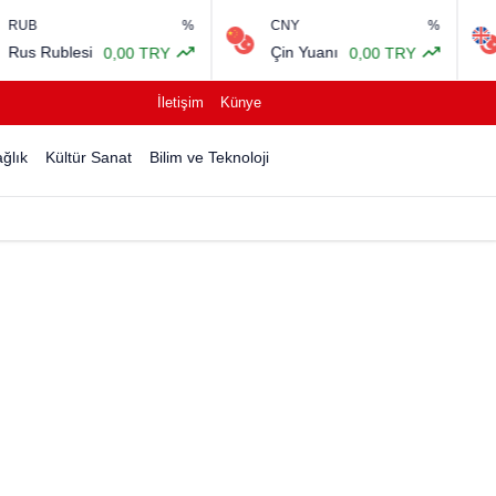
%
CNY
%
G
 Rublesi
Çin Yuanı
İng
0,00 TRY
0,00 TRY
İletişim
Künye
ğlık
Kültür Sanat
Bilim ve Teknoloji