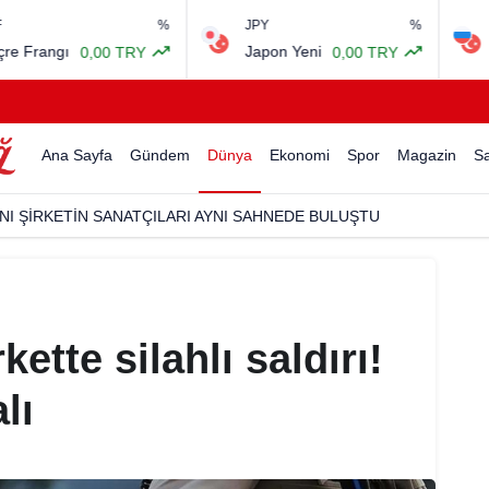
%
JPY
%
RUB
rangı
Japon Yeni
Rus
0,00 TRY
0,00 TRY
Ana Sayfa
Gündem
Dünya
Ekonomi
Spor
Magazin
Sa
NI ŞİRKETİN SANATÇILARI AYNI SAHNEDE BULUŞTU
tte silahlı saldırı!
lı