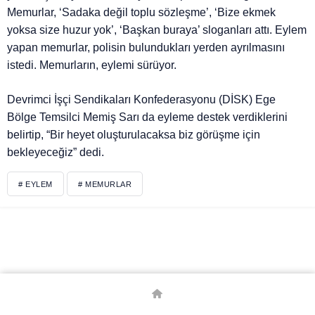
Memurlar, ‘Sadaka değil toplu sözleşme’, ‘Bize ekmek
yoksa size huzur yok’, ‘Başkan buraya’ sloganları attı. Eylem
yapan memurlar, polisin bulundukları yerden ayrılmasını
istedi. Memurların, eylemi sürüyor.
Devrimci İşçi Sendikaları Konfederasyonu (DİSK) Ege
Bölge Temsilci Memiş Sarı da eyleme destek verdiklerini
belirtip, “Bir heyet oluşturulacaksa biz görüşme için
bekleyeceğiz” dedi.
# EYLEM
# MEMURLAR
© Telif Hakkı 2026, Tüm Hakları Saklıdır.
Borsa
Canlı Skor
Canlı Tv
Döviz Kurları
Emita