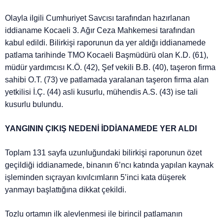
Olayla ilgili Cumhuriyet Savcısı tarafından hazırlanan
iddianame Kocaeli 3. Ağır Ceza Mahkemesi tarafından
kabul edildi. Bilirkişi raporunun da yer aldığı iddianamede
patlama tarihinde TMO Kocaeli Başmüdürü olan K.D. (61),
müdür yardımcısı K.Ö. (42), Şef vekili B.B. (40), taşeron firma
sahibi O.T. (73) ve patlamada yaralanan taşeron firma alan
yetkilisi İ.Ç. (44) asli kusurlu, mühendis A.S. (43) ise tali
kusurlu bulundu.
YANGININ ÇIKIŞ NEDENİ İDDİANAMEDE YER ALDI
Toplam 131 sayfa uzunluğundaki bilirkişi raporunun özet
geçildiği iddianamede, binanın 6’ncı katında yapılan kaynak
işleminden sıçrayan kıvılcımların 5’inci kata düşerek
yanmayı başlattığına dikkat çekildi.
Tozlu ortamın ilk alevlenmesi ile birincil patlamanın