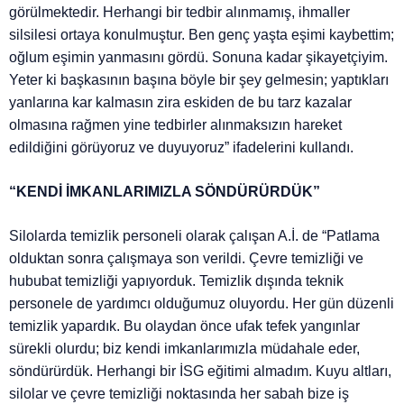
görülmektedir. Herhangi bir tedbir alınmamış, ihmaller
silsilesi ortaya konulmuştur. Ben genç yaşta eşimi kaybettim;
oğlum eşimin yanmasını gördü. Sonuna kadar şikayetçiyim.
Yeter ki başkasının başına böyle bir şey gelmesin; yaptıkları
yanlarına kar kalmasın zira eskiden de bu tarz kazalar
olmasına rağmen yine tedbirler alınmaksızın hareket
edildiğini görüyoruz ve duyuyoruz” ifadelerini kullandı.
“KENDİ İMKANLARIMIZLA SÖNDÜRÜRDÜK”
Silolarda temizlik personeli olarak çalışan A.İ. de “Patlama
olduktan sonra çalışmaya son verildi. Çevre temizliği ve
hububat temizliği yapıyorduk. Temizlik dışında teknik
personele de yardımcı olduğumuz oluyordu. Her gün düzenli
temizlik yapardık. Bu olaydan önce ufak tefek yangınlar
sürekli olurdu; biz kendi imkanlarımızla müdahale eder,
söndürürdük. Herhangi bir İSG eğitimi almadım. Kuyu altları,
silolar ve çevre temizliği noktasında her sabah bize iş