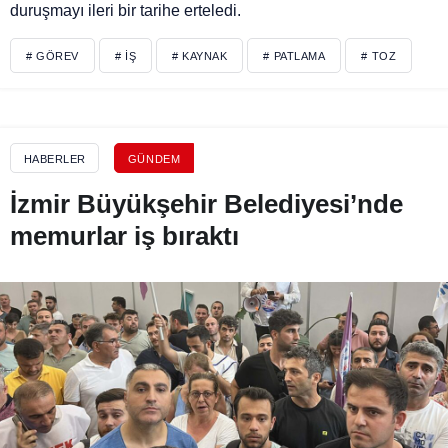
duruşmayı ileri bir tarihe erteledi.
# GÖREV
# İŞ
# KAYNAK
# PATLAMA
# TOZ
HABERLER
GÜNDEM
İzmir Büyükşehir Belediyesi’nde
memurlar iş bıraktı