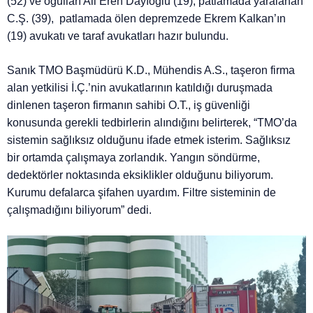
(52) ve oğulları Ali Eren Dayıoğlu (19), patlamada yaralanan
C.Ş. (39), patlamada ölen depremzede Ekrem Kalkan’ın
(19) avukatı ve taraf avukatları hazır bulundu.
Sanık TMO Başmüdürü K.D., Mühendis A.S., taşeron firma
alan yetkilisi İ.Ç.’nin avukatlarının katıldığı duruşmada
dinlenen taşeron firmanın sahibi O.T., iş güvenliği
konusunda gerekli tedbirlerin alındığını belirterek, “TMO’da
sistemin sağlıksız olduğunu ifade etmek isterim. Sağlıksız
bir ortamda çalışmaya zorlandık. Yangın söndürme,
dedektörler noktasında eksiklikler olduğunu biliyorum.
Kurumu defalarca şifahen uyardım. Filtre sisteminin de
çalışmadığını biliyorum” dedi.