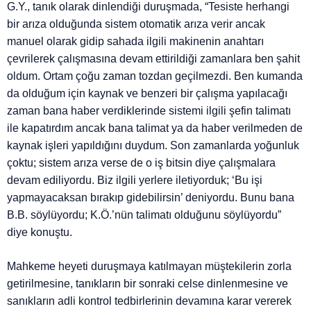
G.Y., tanık olarak dinlendiği duruşmada, “Tesiste herhangi
bir arıza olduğunda sistem otomatik arıza verir ancak
manuel olarak gidip sahada ilgili makinenin anahtarı
çevrilerek çalışmasına devam ettirildiği zamanlara ben şahit
oldum. Ortam çoğu zaman tozdan geçilmezdi. Ben kumanda
da olduğum için kaynak ve benzeri bir çalışma yapılacağı
zaman bana haber verdiklerinde sistemi ilgili şefin talimatı
ile kapatırdım ancak bana talimat ya da haber verilmeden de
kaynak işleri yapıldığını duydum. Son zamanlarda yoğunluk
çoktu; sistem arıza verse de o iş bitsin diye çalışmalara
devam ediliyordu. Biz ilgili yerlere iletiyorduk; ‘Bu işi
yapmayacaksan bırakıp gidebilirsin’ deniyordu. Bunu bana
B.B. söylüyordu; K.Ö.’nün talimatı olduğunu söylüyordu”
diye konuştu.
Mahkeme heyeti duruşmaya katılmayan müştekilerin zorla
getirilmesine, tanıkların bir sonraki celse dinlenmesine ve
sanıkların adli kontrol tedbirlerinin devamına karar vererek