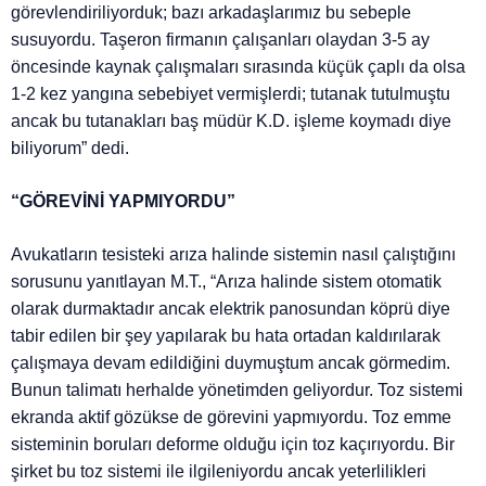
görevlendiriliyorduk; bazı arkadaşlarımız bu sebeple
susuyordu. Taşeron firmanın çalışanları olaydan 3-5 ay
öncesinde kaynak çalışmaları sırasında küçük çaplı da olsa
1-2 kez yangına sebebiyet vermişlerdi; tutanak tutulmuştu
ancak bu tutanakları baş müdür K.D. işleme koymadı diye
biliyorum” dedi.
“GÖREVİNİ YAPMIYORDU”
Avukatların tesisteki arıza halinde sistemin nasıl çalıştığını
sorusunu yanıtlayan M.T., “Arıza halinde sistem otomatik
olarak durmaktadır ancak elektrik panosundan köprü diye
tabir edilen bir şey yapılarak bu hata ortadan kaldırılarak
çalışmaya devam edildiğini duymuştum ancak görmedim.
Bunun talimatı herhalde yönetimden geliyordur. Toz sistemi
ekranda aktif gözükse de görevini yapmıyordu. Toz emme
sisteminin boruları deforme olduğu için toz kaçırıyordu. Bir
şirket bu toz sistemi ile ilgileniyordu ancak yeterlilikleri